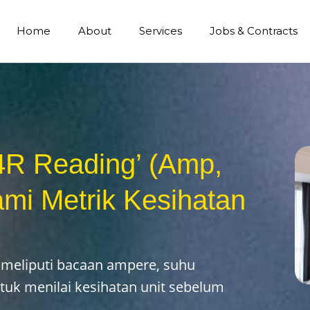
Home
About
Services
Jobs & Contracts
4R Reading’ (Amp,
ami Metrik Kesihatan
meliputi bacaan ampere, suhu
tuk menilai kesihatan unit sebelum