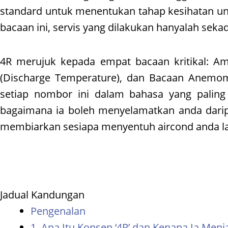
standard untuk menentukan tahap kesihatan un
bacaan ini, servis yang dilakukan hanyalah sek
4R merujuk kepada empat bacaan kritikal: Amp
(Discharge Temperature), dan Bacaan Anemomet
setiap nombor ini dalam bahasa yang pali
bagaimana ia boleh menyelamatkan anda daripa
membiarkan sesiapa menyentuh aircond anda lagi
Jadual Kandungan
Pengenalan
1. Apa Itu Konsep ‘4R’ dan Kenapa Ia Menj