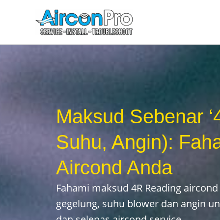
Skip
to
content
Maksud Sebenar ‘
Suhu, Angin): Fah
Aircond Anda
Fahami maksud 4R Reading aircond 
gegelung, suhu blower dan angin un
dan selepas aircond service.