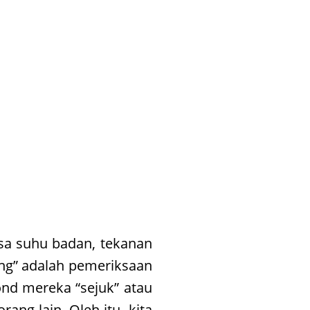
sa suhu badan, tekanan
ing” adalah pemeriksaan
ond mereka “sejuk” atau
rang lain. Oleh itu, kita