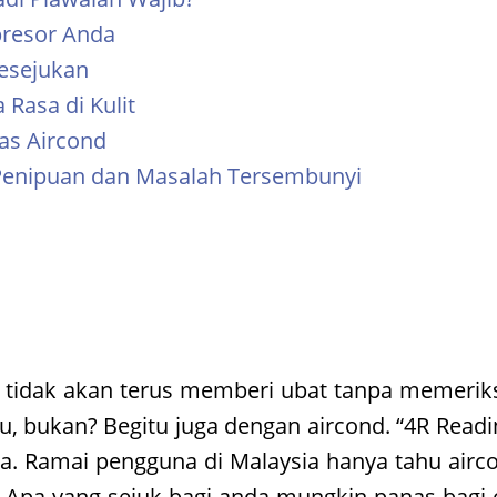
presor Anda
Kesejukan
 Rasa di Kulit
as Aircond
 Penipuan dan Masalah Tersembunyi
 tidak akan terus memberi ubat tanpa memerik
u, bukan? Begitu juga dengan aircond. “4R Read
a. Ramai pengguna di Malaysia hanya tahu airc
if. Apa yang sejuk bagi anda mungkin panas bagi o