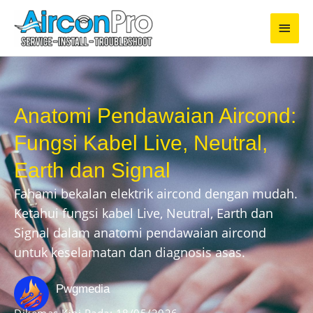
Skip
Main
to
content
Men
Anatomi Pendawaian Aircond:
Fungsi Kabel Live, Neutral,
Earth dan Signal
Fahami bekalan elektrik aircond dengan mudah.
Ketahui fungsi kabel Live, Neutral, Earth dan
Signal dalam anatomi pendawaian aircond
untuk keselamatan dan diagnosis asas.
Pwgmedia